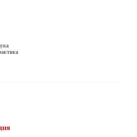
аука
рактика
ция
а