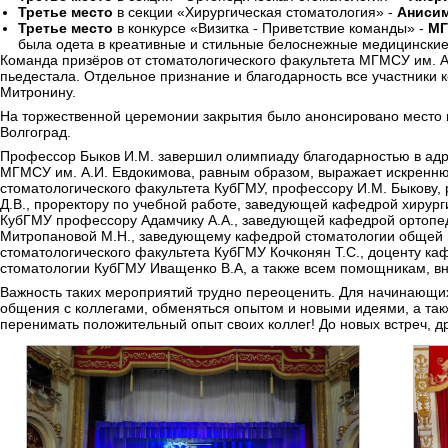
Третье место
в секции «Хирургическая стоматология» -
Анисим
Третье место
в конкурсе «Визитка - Приветствие команды» -
МГ
была одета в креативные и стильные белоснежные медицинские
Команда призёров от стоматологического факультета МГМСУ им. А
пьедестала. Отдельное признание и благодарность все участники 
Митронину.
На торжественной церемонии закрытия было анонсировано место
Волгоград.
Профессор Быков И.М. завершил олимпиаду благодарностью в адре
МГМСУ им. А.И. Евдокимова, равным образом, выражает искреннюю
стоматологического факультета КубГМУ, профессору И.М. Быкову,
Д.В., проректору по учебной работе, заведующей кафедрой хирур
КубГМУ профессору Адамчику А.А., заведующей кафедрой ортопе
Митропановой М.Н., заведующему кафедрой стоматологии общей п
стоматологического факультета КубГМУ Кочконян Т.С., доценту к
стоматологии КубГМУ Иващенко В.А, а также всем помощникам, в
Важность таких мероприятий трудно переоценить. Для начинающих 
общения с коллегами, обменяться опытом и новыми идеями, а так
перенимать положительный опыт своих коллег! До новых встреч, др