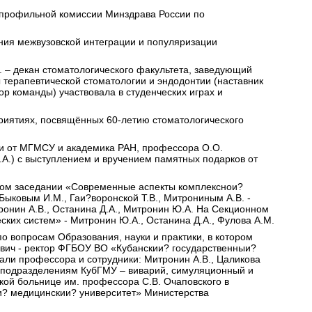
ы профильной комиссии Минздрава России по
ния межвузовской интеграции и популяризации
. – декан стоматологического факультета, заведующий
 терапевтической стоматологии и эндодонтии (наставник
р команды) участвовала в студенческих играх и
риятиях, посвящённых 60-летию стоматологического
 и от МГМСУ и академика РАН, профессора О.О.
.А.) с выступлением и вручением памятных подарков от
онном заседании «Современные аспекты комплекснои?
ыковым И.М., Гаи?воронской Т.В., Митрониным А.В. -
онин А.В., Останина Д.А., Митронин Ю.А. На Секционном
ких систем» - Митронин Ю.А., Останина Д.А., Фулова А.М.
о вопросам Образования, науки и практики, в котором
вич - ректор ФГБОУ ВО «Кубанскии? государственныи?
ли профессора и сотрудники: Митронин А.В., Цаликова
ым подразделениям КубГМУ – виварий, симуляционный и
кой больнице им. профессора С.В. Очаповского в
и? медицинскии? университет» Министерства