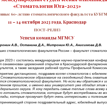
«Стоматология Юга-2023»
нные 60-летию стоматологического факультета КУБГ
11 – 14 октября 2023 года, Краснодар
ПОСТ-РЕЛИЗ
Успехи команды МГМСУ
онин А.В., Останина Д.А., Митронин Ю.А., Анисимова Д.В.
ших стоматологических факультетов России – факультет стоматоло
ября 2023 г. состоялись международная научно-практическая конф
 был ознаменован церемонией открытия в Краснодарской филармон
ультетов, а также заседания рабочей группы Профильной Комисси
приятию дистанционно, поздравив коллег-стоматологов с юбилеем
Стоматологическое образование на сегодняшний день охватыва
ется стоматологический факультет. Но если мы обратимся к и
енном прошлом, и именно ваш университет уже обладал этим 
дерального округа. Я хочу передать самые теплые слова всему
шо готовить стоматологов, которые будут востребованы во все
клады, которые прозвучат будут очень интересными и полезными
принимающей стороне поздравительный адрес, юбилейный выпуск 