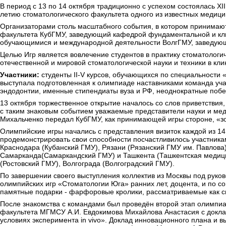
В период с 13 по 14 октября традиционно с успехом состоялась 
летию стоматологического факультета одного из известных медицин
Организаторами столь масштабного события, в котором принимают у
факультета КубГМУ, заведующий кафедрой фундаментальной и кли
обучающимися и международной деятельности ВолгГМУ, заведующи
Целью Игр является вовлечение студентов в практику стоматологи
отечественной и мировой стоматологической науки и техники в кли
Участники:
студенты II-V курсов, обучающихся по специальности 
выступала подготовленная к олимпиаде наставниками команда учащ
эндодонтии, именные стипендиаты вуза и РФ, неоднократные поб
13 октября торжественное открытие началось со слов приветстви
с таким знаковым событием уважаемые представители науки и меди
Михальченко передал КубГМУ, как принимающей игры стороне, «зо
Олимпийские игры начались с представления визиток каждой из 14
продемонстрировать свои способности посчастливилось участника
Краснодара (Кубанский ГМУ), Рязани (Рязанский ГМУ им. Павлова
Самарканда(Самаркандский ГМУ) и Ташкента (Ташкентская медицин
(Ростовский ГМУ), Волгограда (Волгоградский ГМУ).
По завершении своего выступления коллектив из Москвы под руко
олимпийских игр «Стоматологии Юга» ранних лет, доцента, и по 
памятные подарки - фарфоровые кролики, рассматриваемые как си
После знакомства с командами был проведён второй этап олимпиад
факультета МГМСУ А.И. Евдокимова Михайлова Анастасия с докла
условиях эксперимента in vivo». Доклад инновационного плана и 