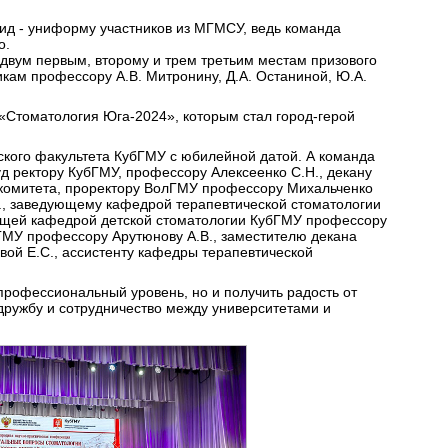
ид - униформу участников из МГМСУ, ведь команда
о.
двум первым, второму и трем третьим местам призового
икам профессору А.В. Митронину, Д.А. Останиной, Ю.А.
Стоматология Юга-2024», которым стал город-герой
ского факультета КубГМУ с юбилейной датой. А команда
 ректору КубГМУ, профессору Алексеенко С.Н., декану
 комитета, проректору ВолГМУ профессору Михальченко
В., заведующему кафедрой терапевтической стоматологии
ющей кафедрой детской стоматологии КубГМУ профессору
ГМУ профессору Арутюнову А.В., заместителю декана
ой Е.С., ассистенту кафедры терапевтической
профессиональный уровень, но и получить радость от
дружбу и сотрудничество между университетами и