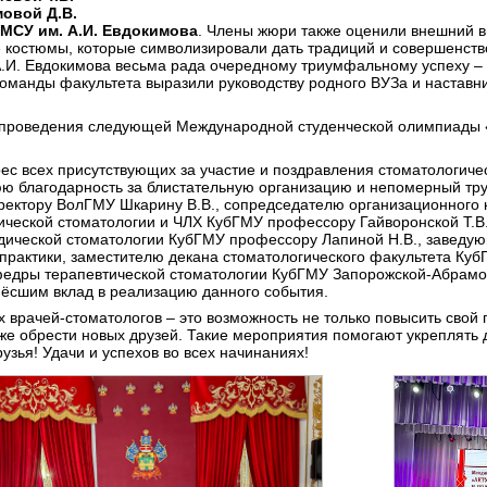
овой Д.В.
МСУ им. А.И. Евдокимова
. Члены жюри также оценили внешний в
 костюмы, которые символизировали дать традиций и совершенств
.И. Евдокимова весьма рада очередному триумфальному успеху – 
команды факультета выразили руководству родного ВУЗа и наставн
 проведения следующей Международной студенческой олимпиады «
с всех присутствующих за участие и поздравления стоматологиче
 благодарность за блистательную организацию и непомерный труд
 ректору ВолГМУ Шкарину В.В., сопредседателю организационного
гической стоматологии и ЧЛХ КубГМУ профессору Гайворонской Т.
дической стоматологии КубГМУ профессору Лапиной Н.В., заведу
рактики, заместителю декана стоматологического факультета Куб
афедры терапевтической стоматологии КубГМУ Запорожской-Абрамов
нёсшим вклад в реализацию данного события.
врачей-стоматологов – это возможность не только повысить свой 
же обрести новых друзей. Такие мероприятия помогают укреплять 
узья! Удачи и успехов во всех начинаниях!