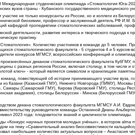
XIII Международная студенческая олимпиада «Стоматология Юга-20
ских вузов страны - Кубанского государственного медицинского уни
частие не только конкурсанты из России, но и коллеги из Белорус
нической биохимии, профессор и заслуженный деятель РФ И.М. Б
й кафедрой пропедевтики стоматологических заболеваний, профе
ческой деятельности, развитие интереса и творческого подхода к
ническую практику.
«Стоматология». Количество участников в команде до 5 человек. 
ихся стоматологического факультета - 5 студентов 4 и 5 курсов-
едители конкурсов МГМСУ, всероссийских конференций и олимпиад
я, произнесённых деканом стоматологического факультета КубГМУ,
цины с разных регионов России, включая столицу, в том числе и о
лотой ключ» - который является символом и хранилищем памятных
 команд, повествующей об истории принимающего участие вуза, го
м из Казани (Казанский ГМУ), Нижнего Новгорода (ПИМУ), Москвы 
), Самары (Самарский ГМУ), Кирова (Кировский ГМУ), столицы Рес
ская академия), столицы Белоруссии - Минска (Белорусский ГМУ)
водством декана стоматологического факультета МГМСУ А.И. Евдок
совместительству руководителя команды Останиной Дианы Альберто
мвол 2023 года: плодовитости знаний и цикличности олимпиады.
ы «Конкурс научных проектов молодых учёных», в котором alma ma
дом на тему «Сравнительный анализ биосовместимости кальцийсо
вызвал наибольшее количество актуальных вопросов – Анастасия чё