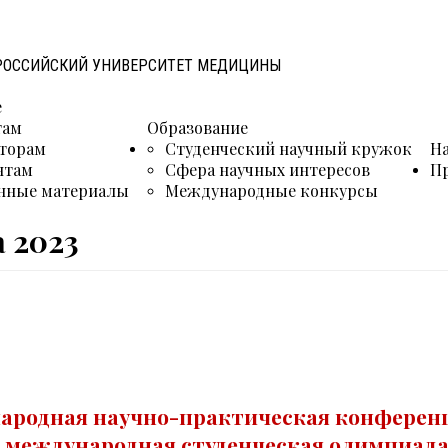
 РОССИЙСКИЙ УНИВЕРСИТЕТ МЕДИЦИНЫ
е
там
Образование
торам
Студенческий научный кружок
Н
нтам
Сфера научных интересов
П
нные материалы
Международные конкурсы
 2023
ародная научно-практическая конферен
II международная студенческая олимпиад