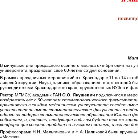
посвяще
Митр
В минувшие дни прекрасного осеннего месяца октября один из луч
университета праздновал свое 60-летие со дня основания.
В рамках праздничных мероприятий в г. Краснодар с 11 по 14 окт
лицевой хирургии. Наука, клиника, образование», старт которой
руководителями Краснодарского края, дружественных ВУЗов и фак
Ректор МГМСУ, академик РАН
О.О. Янушевич
подключился к меро
поздравить вас с 60-летием стоматологического факультета! 
практически в каждом медицинском университете сегодня име
университетов имели стоматологические факультеты в отдал
одного из лидеров стоматологического образования Южного фе
событием, и, надеюсь, следующие годы вы будете так же хоро
конференция сегодня пройдет на высоком подъеме, и все те до
Профессорами Н.Н. Мальгиновым и Н.А. Цаликовой были вручены 
«Москва».