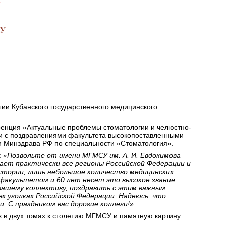
МУ
гии Кубанского государственного медицинского
еренция «Актуальные проблемы стоматологии и челюстно-
ии с поздравлениями факультета высокопоставленными
и Минздрава РФ по специальности «Стоматология».
:
«Позвольте от имени МГМСУ им. А. И. Евдокимова
ет практически все регионы Российской Федерации и
стории, лишь небольшое количество медицинских
факультетом и 60 лет несет это высокое звание
 вашему коллективу, поздравить с этим важным
х уголках Российской Федерации. Надеюсь, что
. С праздником вас дорогие коллеги!»
.
в двух томах к столетию МГМСУ и памятную картину