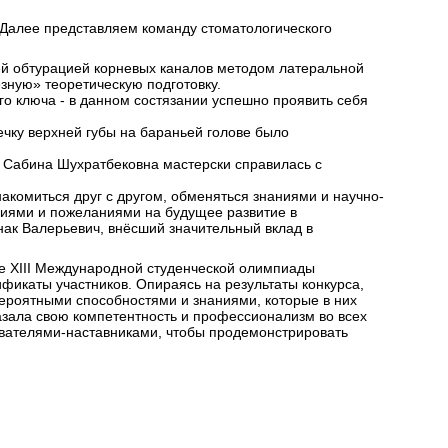
 Далее представляем команду стоматологического
ей обтурацией корневых каналов методом латеральной
зную» теоретическую подготовку.
о ключа - в данном состязании успешно проявить себя
ечку верхней губы на бараньей голове было
а Сабина Шухратбековна мастерски справилась с
акомиться друг с другом, обменяться знаниями и научно-
ениями и пожеланиями на будущее развитие в
к Валерьевич, внёсший значительный вклад в
е XIII Международной студенческой олимпиады
фикаты участников. Опираясь на результаты конкурса,
вероятными способностями и знаниями, которые в них
казала свою компетентность и профессионализм во всех
авателями-наставниками, чтобы продемонстрировать