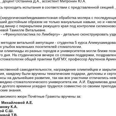
., доцент Останина Д.А., ассистент Митронин Ю.А.
ь проходить испытания в соответствии с представленной секцией.
е (хирургическая/медикаментозная обработка моляра с последующ
вший достойным образом не только мануальные навыки, но и «желе
под винир с перекрытием режущего края под контролем силиконовог
риевой Тамилле Витальевне.
- «Френулопластика по Лимбергу» - детально сконструировать узд
а методом витальной ампутации - студентка 5 курса Алимухамедов
ых улыбок маленьких посетителей стоматологии.
и олимпиады из разных городов и университетов могли ближе позн
ого дня. На студенческом вечере со словами поддержки, поздравл
томатологии общей практики КубГМУ, профессор Арутюнов Армена
жественной самодеятельности, награждение олимпийцев и закрыти
ия, каждому были вручены тематические подарки, дипломы и серти
нсы на дальнейшее развитие, так как все участники отличились не
 медико-стоматологического университета им. А.И. Евдокимова до
и долгого времени усердно трудился совместно со своими препод
ские знания.
висимого жюри Почётные Грамоты вручены за:
-
Михайловой А.Е.
кову К.А.
ой С.Ш.
евой Т.В.