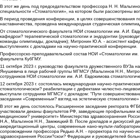
В этот же день под председательством профессора Н. Н. Мальги
специальности «Стоматология», на котором были рассмотрены во
В период проведения конференции, в целях совершенствования п
наставничества, проведена международная студенческая олимпиа
От стоматологического факультета НОИ стоматологии им. А.И. Евд
кафедрои? терапевтической стоматологии и эндодонтии (руководи
команды олимпиады, докладчик); Митронин Ю.А. - ассистент кафедр
выступлениях с докладами на научно-практической конференции.
Профессорско-преподавательский состав НОИ «Стоматологии им. 
факультета КубГМУ.
11 октября 2023 г. руководство факультета дружественного ВУЗа
Янушевича в лице рабочей группы МГМСУ (Мальгинов Н.Н., Митрони
сотрудников НОИ стоматологии им. А.И. Евдокимова стоматологи
12 октября 2023 г. состоялась международная научно-практическ
стоматологическои? реабилитации с дефектами челюстно-лицевои?
выступали сотрудники МГМСУ с докладом: "Пути совершенствовани
заседании «Современныи? взгляд на эстетическую стоматологию» 
В этот же день состоялось Расширенное заседание ректората ФГБ
участвовали деканы факультетов РФ, заведующие профильными к
медицинскии? университет» Министерства здравоохранения России
Н.А., Мальгинов Н.Н., Замжицкий В. После докладов и дискуссий
аккредитационный центры, современные нано-мульти-лаборатории,
сопровождении профессора Редько А.Н. - проректора по научно-
здравоохранения России?скои? Федерации и руководителей больн