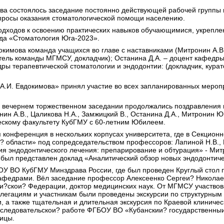
нова состоялось заседание постоянно действующей рабочей групп
просы оказания стоматологической помощи населению.
одходов к освоению практических навыков обучающимися, укрепле
да «Стоматология Юга-2023».
окимова команда учащихся во главе с наставниками (Митронин А.В
тель команды МГМСУ, докладчик); Останина Д.А. – доцент кафедры
ы терапевтической стоматологии и эндодонтии: (докладчик, курато
А.И. Евдокимова» принял участие во всех запланированных мероп
 на вечернем торжественном заседании продолжались поздравления
н А.В., Цаликова Н.А., Замжицкий В., Останина Д.А., Митронин Ю
ческому факультету КубГМУ с 60-летним Юбилеем.
ая конференция в нескольких корпусах университета, где в Секци
 области» под сопредседательством профессоров: Лапиной Н.В., Б
я эндодонтического лечения: препарирование и обтурация» - Митр
был представлен доклад «Аналитический обзор новых эндодонтичес
ОУ ВО КубГМУ Минздрава России, где был проведен Круглый стол п
афедрами. Вёл заседание профессор Алексеенко Сергеи? Николае
?скои? Федерации, доктор медицинских наук. От МГМСУ участвова
 делегациям и участникам были проведены экскурсии по структурн
 а также тщательная и длительная экскурсия по Краевой клиничес
исследовательскои? работе ФГБОУ ВО «Кубанскии? государственны
ицы.