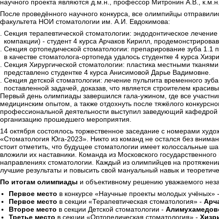
научного проекта являются д.м.н., профессор Митронин А.В., к.м.н
После проведённого научного конкурса, все олимпийцы отправилис
факультета НОИ стоматологии им. А.И. Евдокимова:
Секция терапевтической стоматологии: эндодонтическое лечени
компакции) - студент 4 курса Арчаков Кирилл, продемонстрирова
Секция ортопедической стоматологии: препарирование зуба 1.1 
в качестве стоматолога-ортопеда удалось студентке 4 курса Хиз
Секция Хирургической стоматологии: пластика местными тканями 
представлено студентке 4 курса Анисимовой Дарье Вадимовне.
Секция детской стоматологии: лечение пульпита временного зуб
поставленной задачей, доказав, что является строителем красив
Первый день олимпиады завершился гала-ужином, где все участник
медицинским опытом, а также отдохнуть после тяжёлого конкурсн
профессиональной деятельности выступил заведующий кафедрой с
организацию прошедшего мероприятия.
14 октября состоялось торжественное заседание с номерами худо
«Стоматология Юга-2023». Никто из команд не остался без вниман
стоит отметить, что будущее стоматологии имеет колоссальные ша
вложили их наставники. Команда из Московского государственного
направлениях стоматологии. Каждый из олимпийцев на протяжени
лучшие результаты и повысить свой мануальный навык и теоретиче
По итогам олимпиады
и объективному решению уважаемого неза
Первое место
в конкурсе «Научные проекты молодых учёных» 
Первое место
в секции «Терапевтическая стоматология» -
Арча
Второе место
в секции Детской стоматологии -
Алимухамедов
Третье место
в секции «Ортопедическая стоматология» -
Хизри