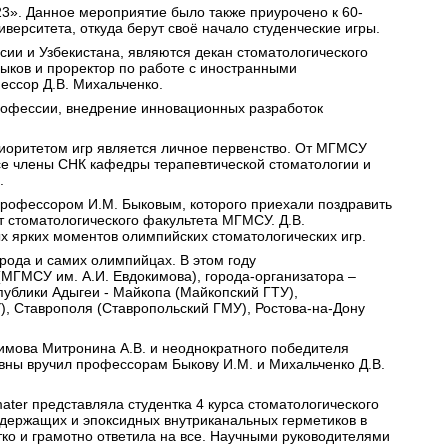
23». Данное мероприятие было также приурочено к 60-
верситета, откуда берут своё начало студенческие игры.
сии и Узбекистана, являются декан стоматологического
ыков и проректор по работе с иностранными
ссор Д.В. Михальченко.
 профессии, внедрение инновационных разработок
Приоритетом игр является личное первенство. От МГМСУ
все члены СНК кафедры терапевтической стоматологии и
.
 профессором И.М. Быковым, которого приехали поздравить
т стоматологического факультета МГМСУ. Д.В.
 ярких моментов олимпийских стоматологических игр.
рода и самих олимпийцах. В этом году
(МГМСУ им. А.И. Евдокимова), города-организатора –
публики Адыгеи - Майкопа (Майкопский ГТУ),
, Ставрополя (Ставропольский ГМУ), Ростова-на-Дону
имова Митронина А.В. и неоднократного победителя
вны вручил профессорам Быкову И.М. и Михальченко Д.В.
ter представляла студентка 4 курса стоматологического
держащих и эпоксидных внутриканальных герметиков в
тко и грамотно ответила на все. Научными руководителями