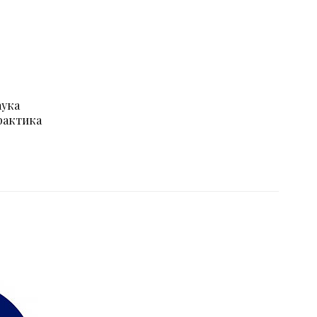
аука
рактика