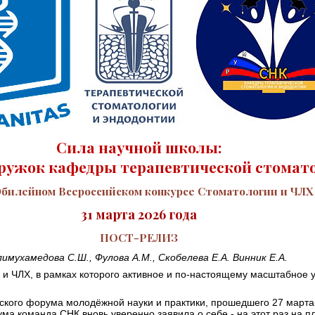
Сила научной школы:
ружок кафедры терапевтической стомато
илейном Всероссийском конкурсе Стоматологии и ЧЛХ
31 марта 2026 года
ПОСТ-РЕЛИЗ
имухамедова С.Ш., Фулова А.М., Скобелева Е.А. Винник Е.А.
 и ЧЛХ, в рамках которого активное и по-настоящему масштабное 
ского форума молодёжной науки и практики, прошедшего 27 марта
ума команда СНК вновь уверенно заявила о себе - на этот раз на 