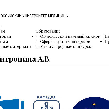
 РОССИЙСКИЙ УНИВЕРСИТЕТ МЕДИЦИНЫ
е
там
Образование
торам
Студенческий научный кружок
Н
нтам
Сфера научных интересов
П
нные материалы
Международные конкурсы
итронина А.В.