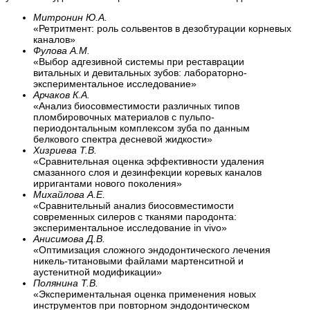
Митронин Ю.А.
«Ретритмент: роль сольвентов в дезобтурации корневых
каналов»
Фулова А.М.
«Выбор адгезивной системы при реставрации
витальных и девитальных зубов: лабораторно-
экспериментальное исследование»
Арчаков К.А.
«Анализ биосовместимости различных типов
пломбировочных материалов с пульпо-
периодонтальным комплексом зуба по данным
белкового спектра десневой жидкости»
Хизриева Т.В.
«Сравнительная оценка эффективности удаления
смазанного слоя и дезинфекции коревых каналов
ирригантами нового поколения»
Михайлова А.Е.
«Сравнительный анализ биосовместимости
современных силеров с тканями пародонта:
экспериментальное исследование in vivo»
Анисимова Д.В.
«Оптимизация сложного эндодонтического лечения
никель-титановыми файлами мартенситной и
аустенитной модификации»
Полянина Т.В.
«Экспериментальная оценка применения новых
инструментов при повторном эндодонтическом