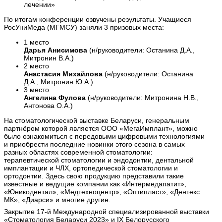
лечении»
По итогам конференции озвучены результаты. Учащиеся
РосУниМеда (МГМСУ) заняли 3 призовых места:
1 место
Дарья Анисимова
(н/руководители: Останина Д.А.,
Митронин В.А.)
2 место
Анастасия Михайлова
(н/руководители: Останина
Д.А., Митронин Ю.А.)
3 место
Ангелина Фулова
(н/руководители: Митронина Н.В.,
Антонова О.А.)
На стоматологической выставке Беларуси, генеральным
партнёром которой является ООО «МегаИмплант», можно
было ознакомиться с передовыми цифровыми технологиями
и приобрести последние новинки этого сезона в самых
разных областях современной стоматологии:
терапевтической стоматологии и эндодонтии, дентальной
имплантации и ЧЛХ, ортопедической стоматологии и
ортодонтии. Здесь свою продукцию представили такие
известные и ведущие компании как «Интермедапатит»,
«Юникодентал», «Медтехноцентр», «Оптипласт», «Дентекс
МК», «Диарси» и многие другие.
Закрытие 17-й Международной специализированной выставки
«Стоматология Беларуси 2023» и IX Белорусского