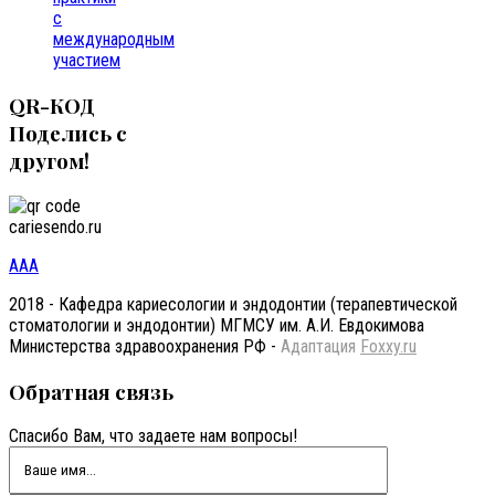
с
международным
участием
QR-КОД
Поделись с
другом!
cariesendo.ru
A
A
A
2018 - Кафедра кариесологии и эндодонтии (терапевтической
стоматологии и эндодонтии) МГМСУ им. А.И. Евдокимова
Министерства здравоохранения РФ -
Адаптация
Foxxy.ru
Обратная
связь
Спасибо Вам, что задаете нам вопросы!