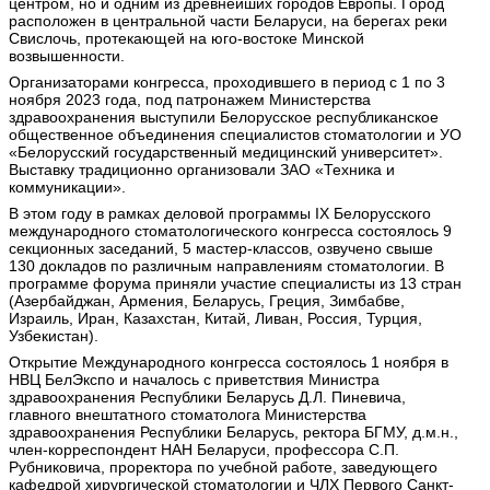
центром, но и одним из древнейших городов Европы. Город
расположен в центральной части Беларуси, на берегах реки
Свислочь, протекающей на юго-востоке Минской
возвышенности.
Организаторами конгресса, проходившего в период с 1 по 3
ноября 2023 года, под патронажем Министерства
здравоохранения выступили Белорусское республиканское
общественное объединения специалистов стоматологии и УО
«Белорусский государственный медицинский университет».
Выставку традиционно организовали ЗАО «Техника и
коммуникации».
В этом году в рамках деловой программы IX Белорусского
международного стоматологического конгресса состоялось 9
секционных заседаний, 5 мастер-классов, озвучено свыше
130 докладов по различным направлениям стоматологии. В
программе форума приняли участие специалисты из 13 стран
(Азербайджан, Армения, Беларусь, Греция, Зимбабве,
Израиль, Иран, Казахстан, Китай, Ливан, Россия, Турция,
Узбекистан).
Открытие Международного конгресса состоялось 1 ноября в
НВЦ БелЭкспо и началось с приветствия Министра
здравоохранения Республики Беларусь Д.Л. Пиневича,
главного внештатного стоматолога Министерства
здравоохранения Республики Беларусь, ректора БГМУ, д.м.н.,
член-корреспондент НАН Беларуси, профессора С.П.
Рубниковича, проректора по учебной работе, заведующего
кафедрой хирургической стоматологии и ЧЛХ Первого Санкт-