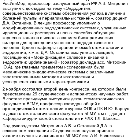
РосУниМед, профессор, заслуженный врач РФ А.В. Митронин
выступил с докладом на тему «Эндодонтия:
совершенствование системы обеспечения успеха в лечении
болезней пульпы и периапикальных тканей», соавтор доцент
Д.А. Останина. В лекции профессор упомянул о
модифицированных эндодонтических системах, улучшенных
ирригационных растворах и новых способах обтурации
корневых каналов с использованием биокерамических
силеров для проведения успешного эндодонтического
лечения. Доцент кафедры терапевтической стоматологии и
эндодонтии, к.м.н. Д.А. Останина выступила с лекцией,
посвящённой «Модификациям сплавов и дизайна в
эндодонтии: update знаний» (соавтор доклада асс. Митронин
Ю.А), где главным предметом исследования были
механические эндодонтические системы с различными
запатентованными методами изготовления и
усовершенствованными характеристиками.
2 ноября состоялся второй день конгресса, на котором были
представлены 29 студенческих и аспирантских научных работ.
В составе президиума выступили декан стоматологического
факультета ВГМУ, профессор кафедры общей и
ортопедической стоматологии с курсом ФПК и ПК И.Ю. Карпук
и декан стоматологического факультета БГМУ, к.м.н., доцент
кафедры хирургической стоматологии и ЧЛХ Т.Л. Шевела.
Под руководством Митронина А.В. и Останиной Д.А. в
секционном заседании «Студенческая наука» приняли
участие студенты и аспиранты МГМСУ им. А.И. Евдокимова: