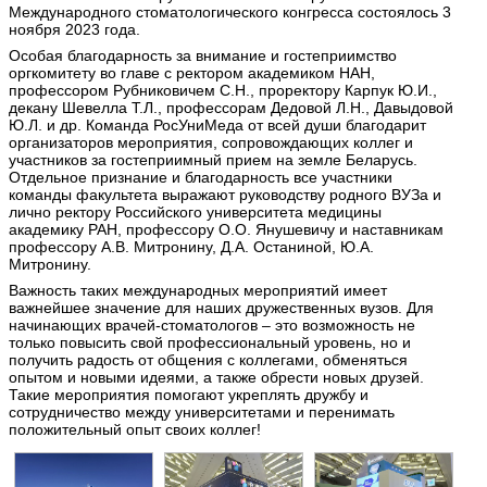
Международного стоматологического конгресса состоялось 3
ноября 2023 года.
Особая благодарность за внимание и гостеприимство
оргкомитету во главе с ректором академиком НАН,
профессором Рубниковичем С.Н., проректору Карпук Ю.И.,
декану Шевелла Т.Л., профессорам Дедовой Л.Н., Давыдовой
Ю.Л. и др. Команда РосУниМеда от всей души благодарит
организаторов мероприятия, сопровождающих коллег и
участников за гостеприимный прием на земле Беларусь.
Отдельное признание и благодарность все участники
команды факультета выражают руководству родного ВУЗа и
лично ректору Российского университета медицины
академику РАН, профессору О.О. Янушевичу и наставникам
профессору А.В. Митронину, Д.А. Останиной, Ю.А.
Митронину.
Важность таких международных мероприятий имеет
важнейшее значение для наших дружественных вузов. Для
начинающих врачей-стоматологов – это возможность не
только повысить свой профессиональный уровень, но и
получить радость от общения с коллегами, обменяться
опытом и новыми идеями, а также обрести новых друзей.
Такие мероприятия помогают укреплять дружбу и
сотрудничество между университетами и перенимать
положительный опыт своих коллег!