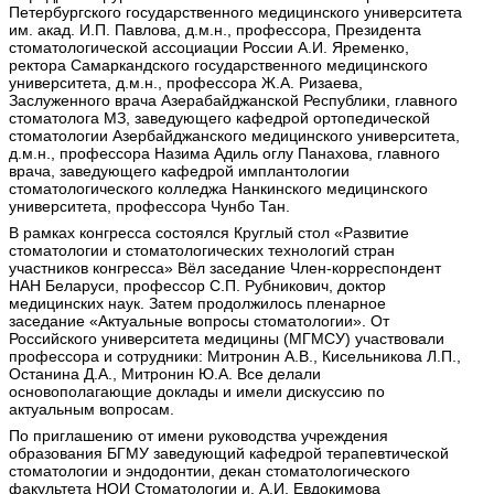
Петербургского государственного медицинского университета
им. акад. И.П. Павлова, д.м.н., профессора, Президента
стоматологической ассоциации России А.И. Яременко,
ректора Самаркандского государственного медицинского
университета, д.м.н., профессора Ж.А. Ризаева,
Заслуженного врача Азерабайджанской Республики, главного
стоматолога МЗ, заведующего кафедрой ортопедической
стоматологии Азербайджанского медицинского университета,
д.м.н., профессора Назима Адиль оглу Панахова, главного
врача, заведующего кафедрой имплантологии
стоматологического колледжа Нанкинского медицинского
университета, профессора Чунбо Тан.
В рамках конгресса состоялся Круглый стол «Развитие
стоматологии и стоматологических технологий стран
участников конгресса» Вёл заседание Член-корреспондент
НАН Беларуси, профессор С.П. Рубникович, доктор
медицинских наук. Затем продолжилось пленарное
заседание «Актуальные вопросы стоматологии». От
Российского университета медицины (МГМСУ) участвовали
профессора и сотрудники: Митронин А.В., Кисельникова Л.П.,
Останина Д.А., Митронин Ю.А. Все делали
основополагающие доклады и имели дискуссию по
актуальным вопросам.
По приглашению от имени руководства учреждения
образования БГМУ заведующий кафедрой терапевтической
стоматологии и эндодонтии, декан стоматологического
факультета НОИ Стоматологии и. А.И. Евдокимова