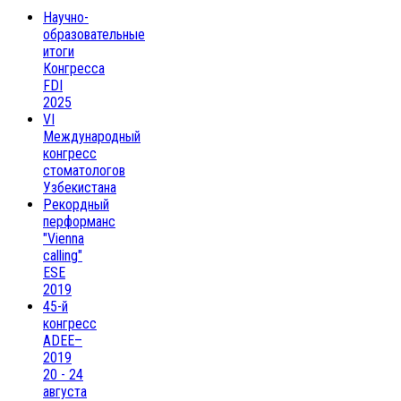
Научно-
образовательные
итоги
Конгресса
FDI
2025
VI
Международный
конгресс
стоматологов
Узбекистана
Рекордный
перформанс
"Vienna
calling"
ESE
2019
45-й
конгресс
ADEE–
2019
20 - 24
августа